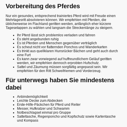
Vorbereitung des Pferdes
Nur ein gesundes, entsprechend trainiertes Pferd wird mit Freude einen
Mehrtagesritt absolvieren können. Wir empfehlen mit Pferden, die
üblicherweise im Flachland geritten werden, anfänglich eher kürzere
Tagesetappen zu wählen und langsam die Streckenlänge zu steigern.
Ihr Pferd lässt sich problemlos verladen und fahren
Es steht angebunden ruhig
Es ist Pferden und Menschen gegenüber verträglich
Es scheut nicht vor flatternden Ponchos und Wanderkarten
Es trinkt aus quellklaren Hunsrücker Bächen und geht auch durch
eine Furt
Es kann zwar vorwiegend auf huffreundlichem Geläuf geritten
werden, wir empfehlen dennoch erprobten Hufschutz.
Sattel und Zäumung müssen sorgfältig angepasst sein. Wir
empfehlen für den Ritt Schweifriemen und Vorderzeug.
Für unterwegs haben Sie mindestens
dabei
Anbindemöglichkeit
Leichte Decke zum Abdecken
Erste-Hilfe-Päckchen für Pferd und Reiter
Messer, Hufkratzer und Schwamm
Notbeschlagset einmal pro Gruppe
Satteltasche, Regenponcho und Kopfschutz sowie Kartentasche
und Kompass