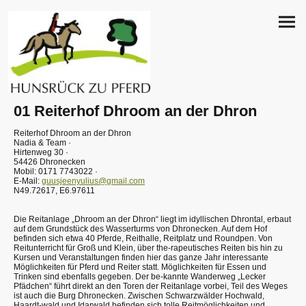
01 Reiterhof Dhroom an der Dhron
Reiterhof Dhroom an der Dhron
Nadia & Team ·
Hirtenweg 30 ·
54426 Dhronecken
Mobil: 0171 7743022 ·
E-Mail:
guusjeenyulius@gmail.com
N49.72617, E6.97611
Die Reitanlage „Dhroom an der Dhron“ liegt im idyllischen Dhrontal, erbaut
auf dem Grundstück des Wasserturms von Dhronecken. Auf dem Hof
befinden sich etwa 40 Pferde, Reithalle, Reitplatz und Roundpen. Von
Reitunterricht für Groß und Klein, über the-rapeutisches Reiten bis hin zu
Kursen und Veranstaltungen finden hier das ganze Jahr interessante
Möglichkeiten für Pferd und Reiter statt. Möglichkeiten für Essen und
Trinken sind ebenfalls gegeben. Der be-kannte Wanderweg „Lecker
Pfädchen“ führt direkt an den Toren der Reitanlage vorbei, Teil des Weges
ist auch die Burg Dhronecken. Zwischen Schwarzwälder Hochwald,
Haardt-wald und Idarwald befinden sich tolle Reitmöglichkeiten und