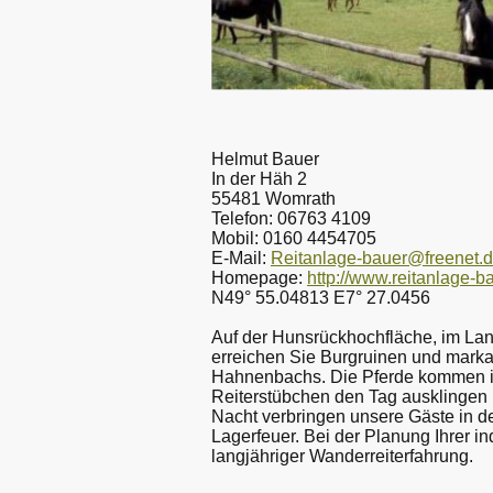
Helmut Bauer
In der Häh 2
55481 Womrath
Telefon: 06763 4109
Mobil: 0160 4454705
E-Mail:
Reitanlage-bauer@freenet.
Homepage:
http://www.reitanlage-b
N49° 55.04813 E7° 27.0456
Auf der Hunsrückhochfläche, im Lan
erreichen Sie Burgruinen und mark
Hahnenbachs. Die Pferde kommen in
Reiterstübchen den Tag ausklingen 
Nacht verbringen unsere Gäste in 
Lagerfeuer. Bei der Planung Ihrer i
langjähriger Wanderreiterfahrung.